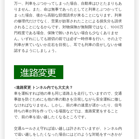
万一、列車をぶつかってしまった場合、自動車はひとたまりもあ
りません。また、命は無事であったとしてと列車とぶつかってし
まった場合、後から高額な賠償請求が来ることになります。列車
の修理代だけでなく、営業が妨害されたことによる損失分も請求
されることになるからです。対物保険が無制限ではなく、1000万
円程度である場合、保険で賄いきれない場合も少なくありませ
ん。いずれにしても踏切の前では必ず一時停車を行い、その上で
列車が来ていないか左右を目視し、耳でも列車の音がしないか確
認するようにしましょう。
<
進路変更 トンネル内でも大丈夫？
車を運転すれば他の車も同じ道路上を走行していますので、交通
事故を防ぐためにも他の車の動きを注視しながら安全運転に徹し
なければなりません。しかし、前の車の速度が遅かったり、信号
待ちの車が列を作っている場面などでは、進路変更をすること
で、前の車を追い越したくなるところです。
交通ルールさえ守れば追い越しは許されていますが、トンネル内
で追い越しをしたくなった場合にはどのような対処をすべきかが