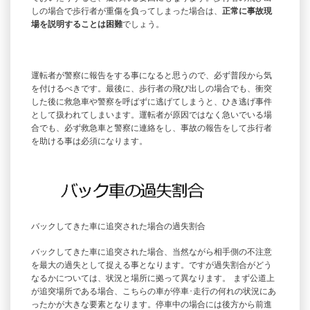
しの場合で歩行者が重傷を負ってしまった場合は、
正常に事故現
場を説明することは困難
でしょう。
運転者が警察に報告をする事になると思うので、必ず普段から気
を付けるべきです。最後に、歩行者の飛び出しの場合でも、衝突
した後に救急車や警察を呼ばずに逃げてしまうと、ひき逃げ事件
として扱われてしまいます。運転者が原因ではなく急いでいる場
合でも、必ず救急車と警察に連絡をし、事故の報告をして歩行者
を助ける事は必須になります。
バックしてきた車に追突された場合の過失割合
バックしてきた車に追突された場合、当然ながら相手側の不注意
を最大の過失として捉える事となります。ですが過失割合がどう
なるかについては、状況と場所に拠って異なります。 まず公道上
が追突場所である場合、こちらの車が停車･走行の何れの状況にあ
ったかが大きな要素となります。停車中の場合には後方から前進