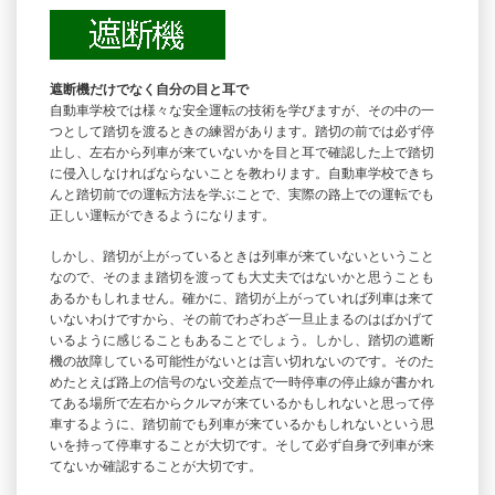
遮断機だけでなく自分の目と耳で
自動車学校では様々な安全運転の技術を学びますが、その中の一
つとして踏切を渡るときの練習があります。踏切の前では必ず停
止し、左右から列車が来ていないかを目と耳で確認した上で踏切
に侵入しなければならないことを教わります。自動車学校できち
んと踏切前での運転方法を学ぶことで、実際の路上での運転でも
正しい運転ができるようになります。
しかし、踏切が上がっているときは列車が来ていないということ
なので、そのまま踏切を渡っても大丈夫ではないかと思うことも
あるかもしれません。確かに、踏切が上がっていれば列車は来て
いないわけですから、その前でわざわざ一旦止まるのはばかげて
いるように感じることもあることでしょう。しかし、踏切の遮断
機の故障している可能性がないとは言い切れないのです。そのた
めたとえば路上の信号のない交差点で一時停車の停止線が書かれ
てある場所で左右からクルマが来ているかもしれないと思って停
車するように、踏切前でも列車が来ているかもしれないという思
いを持って停車することが大切です。そして必ず自身で列車が来
てないか確認することが大切です。