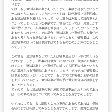
ります。
では、もし違法駐車の車があったことで、事故が起きたというケ
ースはどうなるのでしょうか？たとえば、駐停車禁止指定区域に
ある違法駐車を避けようとして、少し道をはみ出して対向車とぶ
つかってしまったような事故です。場合によっては、見通しが非
常に悪いせいで、人身事故を引き起こしてしまったということも
あるかもしれません。その場合、違法駐車した運転手にも責任が
あると考えられる場合があります。そうなると、被害者は、この
違法駐車のほうにも賠償請求はできるものなのかが気になるとこ
ろでしょう。
この場合、違法駐車をしていた人は駐車違反という罪に問われる
だけです。しかし、民事の賠償責任においては、直接の加害者だ
けでなく、違法駐車をした運転手に対して共同不法行為というも
のが適用される可能性があります。つまり、それぞれが被害者に
賠償金を支払うということです。もしすでに加害者が全額の賠償
を支払っているなら、違法駐車の運転手に過失割合分の請求をす
ることができます。
ですので、もし違法駐車の車が原因で交通事故がおきたのであれ
ば、その車の責任について問うてみることをおすすめします。
いずれにしても、もし誘因となった車両があるのであれば、保険
会社にまずは相談してみることをおすすめします。悪質な違法駐