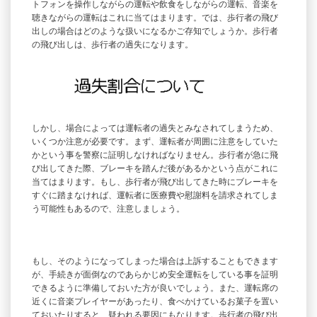
トフォンを操作しながらの運転や飲食をしながらの運転、音楽を
聴きながらの運転はこれに当てはまります。では、歩行者の飛び
出しの場合はどのような扱いになるかご存知でしょうか。歩行者
の飛び出しは、歩行者の過失になります。
しかし、場合によっては運転者の過失とみなされてしまうため、
いくつか注意が必要です。まず、運転者が周囲に注意をしていた
かという事を警察に証明しなければなりません。歩行者が急に飛
び出してきた際、ブレーキを踏んだ後があるかという点がこれに
当てはまります。もし、歩行者が飛び出してきた時にブレーキを
すぐに踏まなければ、運転者に医療費や慰謝料を請求されてしま
う可能性もあるので、注意しましょう。
もし、そのようになってしまった場合は上訴することもできます
が、手続きが面倒なのであらかじめ安全運転をしている事を証明
できるように準備しておいた方が良いでしょう。また、運転席の
近くに音楽プレイヤーがあったり、食べかけているお菓子を置い
ておいたりすると、疑われる要因にもなります。歩行者の飛び出