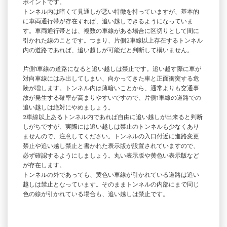
ポイントです。
トンネル内は暗くて見通しが悪い特徴を持っていますが、基本的
に車両通行帯が存在すれば、追い越しできるようになっていま
す。車両通行帯とは、複数の車線がある場合に区切りとして間に
引かれた線のことです。つまり、片側2車線以上存在するトンネル
内の道路であれば、追い越しが可能だと判断して構いません。
片側1車線の道路になると追い越しは禁止です。追い越す際に車が
対向車線にはみ出してしまい、向かってきた車と正面衝突する危
険が増します。トンネル内は薄暗いことから、通常よりも交通事
故が発生する確率が高まりやすいですので、片側1車線の道路での
追い越しは絶対にやめましょう。
2車線以上あるトンネル内であれば自由に追い越しが出来ると判断
しがちですが、実際には追い越しは禁止のトンネルも少なくあり
ませんので、注意してください。トンネルの入口付近に進路変更
禁止や追い越し禁止と書かれた表示版が設置されていますので、
必ず確認するようにしましょう。丸い表示版や黄色い表示版など
が存在します。
トンネルの外であっても、黄色い車線が引かれている道路は追い
越しは禁止となっています。そのままトンネルの内部にまで同じ
色の線が引かれている場合も、追い越しは禁止です。