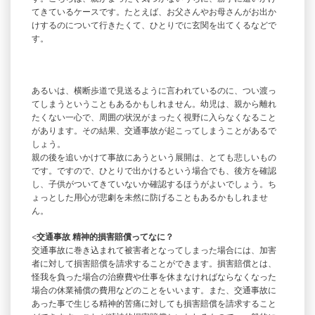
てきているケースです。たとえば、お父さんやお母さんがお出か
けするのについて行きたくて、ひとりでに玄関を出てくるなどで
す。
あるいは、横断歩道で見送るように言われているのに、つい渡っ
てしまうということもあるかもしれません。幼児は、親から離れ
たくない一心で、周囲の状況がまったく視野に入らなくなること
があります。その結果、交通事故が起こってしまうことがあるで
しょう。
親の後を追いかけて事故にあうという展開は、とても悲しいもの
です。ですので、ひとりで出かけるという場合でも、後方を確認
し、子供がついてきていないか確認するほうがよいでしょう。ち
ょっとした用心が悲劇を未然に防げることもあるかもしれませ
ん。
<
交通事故 精神的損害賠償ってなに？
交通事故に巻き込まれて被害者となってしまった場合には、加害
者に対して損害賠償を請求することができます。損害賠償とは、
怪我を負った場合の治療費や仕事を休まなければならなくなった
場合の休業補償の費用などのことをいいます。また、交通事故に
あった事で生じる精神的苦痛に対しても損害賠償を請求すること