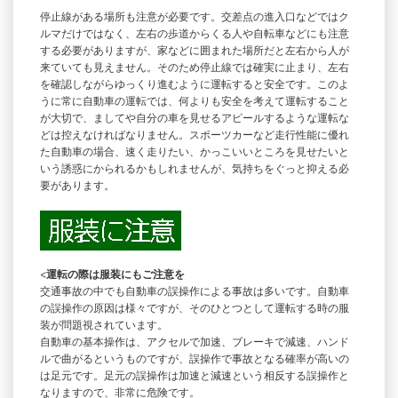
停止線がある場所も注意が必要です。交差点の進入口などではク
ルマだけではなく、左右の歩道からくる人や自転車などにも注意
する必要がありますが、家などに囲まれた場所だと左右から人が
来ていても見えません。そのため停止線では確実に止まり、左右
を確認しながらゆっくり進むように運転すると安全です。このよ
うに常に自動車の運転では、何よりも安全を考えて運転すること
が大切で、ましてや自分の車を見せるアピールするような運転な
どは控えなければなりません。スポーツカーなど走行性能に優れ
た自動車の場合、速く走りたい、かっこいいところを見せたいと
いう誘惑にかられるかもしれませんが、気持ちをぐっと抑える必
要があります。
<
運転の際は服装にもご注意を
交通事故の中でも自動車の誤操作による事故は多いです。自動車
の誤操作の原因は様々ですが、そのひとつとして運転する時の服
装が問題視されています。
自動車の基本操作は、アクセルで加速、ブレーキで減速、ハンド
ルで曲がるというものですが、誤操作で事故となる確率が高いの
は足元です。足元の誤操作は加速と減速という相反する誤操作と
なりますので、非常に危険です。