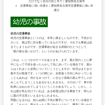
だけでなく自分の目と耳で｜愛知県名古屋市
交通事故に強い弁護士｜愛知県名古屋市
交通事故に強い弁
護士
幼児の交通事故
幼児の交通事故というのは、非常に痛ましいものです。子供が小
さいと、親は常に目を配っているものですが、それでも事故は起
きてしまうものです。交通事故が起きる原因のひとつとして、
「親の後を追いかけて」というのがあげられています。
これは、いくつかのケースがあります。まず、親が別のことに夢
中になって子供を放ったらかして先に歩いている場合です。親か
らはぐれまいと必死についていこうとしますが、幼児はまだまだ
集中力が散漫です。いつの間にか、全然違う方向に向かっている
こともあれば、何かをみつけて、いきなり道路の真ん中でしゃが
みこんでしまうこともあるかもしれません。そのせいで、車や自
転車にはねられてしまうということがあるでしょう。しかし、こ
れは親が気を付けていれば、ある程度は防げる事故です。明らか
に親の不注意といえるかもしれません。
問題になるのは、知らぬ間に子供が勝手についてきている場合で
す。こちらは、親がまったく気づかないうちに、勝手に追いかけ