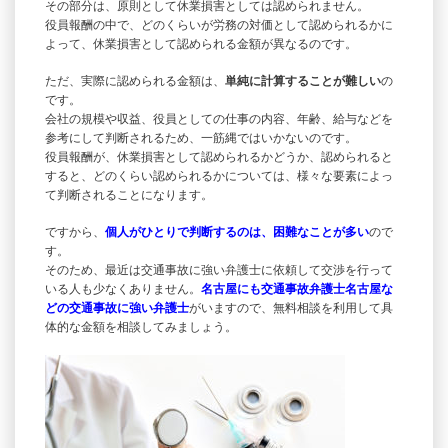
その部分は、原則として休業損害としては認められません。
役員報酬の中で、どのくらいが労務の対価として認められるかに
よって、休業損害として認められる金額が異なるのです。
ただ、実際に認められる金額は、
単純に計算することが難しい
の
です。
会社の規模や収益、役員としての仕事の内容、年齢、給与などを
参考にして判断されるため、一筋縄ではいかないのです。
役員報酬が、休業損害として認められるかどうか、認められると
すると、どのくらい認められるかについては、様々な要素によっ
て判断されることになります。
ですから、
個人がひとりで判断するのは、困難なことが多い
ので
す。
そのため、最近は交通事故に強い弁護士に依頼して交渉を行って
いる人も少なくありません。
名古屋にも
交通事故弁護士名古屋
な
どの交通事故に強い弁護士
がいますので、無料相談を利用して具
体的な金額を相談してみましょう。