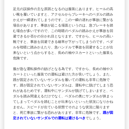
足元の誤操作の主な原因となるのは服装にあります。ヒールの高
い靴を履いていますと、アクセルからブレーキへのペダルの踏み
かえが一瞬遅れてしまうのです。この一瞬の遅れが事故に繋がる
場合があります。事故が起こる場面というのは、急ブレーキを踏
む場合が多いですので、この咄嗟のペダルの踏みかえが事故を回
避できるか否かの分かれ目となります。ですから、ヒールの高い
靴ですと、事故を回避できる確率が下がってしまうのです。ペダ
ルを咄嗟に踏みかえたり、急ハンドルで事故を回避することが出
来ないという点からすると、長めの袖やスカートといった服装も
危険です。
服が急な運転操作の妨げとなる為です。ですから、長めの袖やス
カートといった服装での運転は避けた方が良いでしょう。また、
踵が固定されていないサンダルを履いての運転も非常に危険で
す。踵が固定されていないサンダルは、運転中に脱げてしまう恐
れがあるためです。運転中にサンダルが脱げてしまいますと、ペ
ダルを踏み間違えるだけでなく、ペダルの奥にサンダルが挟まっ
てしまってペダルを踏むことが出来ないといった状況になりかね
ません。スピードが出ている状態でそのような状況に陥ります
と、死亡事故に繋がる恐れがあります。非常に危険です。
踵が固
定されていないサンダルでの運転は避けるべき
でしょう。