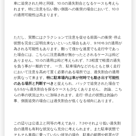
車に追突された時と同様、10:0の過失割合となるケースも考えら
れます。特に注意を払い難い側面への衝突の場合において、10:0
の適用可能性は高まります。
ただし、実際にはクラクションで注意を促せる前面への衝突･停止
状態を完全に証明出来ないといった場合もあり、9:1や8:2の適用が
為される可能性もあります。翻って僅かな速度でも走行中であっ
た場合には、こちらに注意義務が無かったとされるケースは殆ど
ありません。10:0の適用は殆ど考えられず、7:3程度で軽度の過失
を負う事が一般的です。 一方、駐車場内などのもともと狭く走行
において注意を高めて置く必要のある場所では、過失割合の適用
が異なって来ます。
特に駐車場内は車が何時でも動き出す可能性
のある場所と判断すべき
と捉えられ、バックで追突された場合で
も5:5から過失割合を探るケースも少なくありません。 勿論、こち
らの車の状況は大いに加味されます。走行･停止の状態は勿論の
事、側面追突の場合には過失割合が低くなる傾向にあります。
この辺りは公道上と同等の考えであり、7:3やそれより低い過失割
合の適用も有利な状況なら充分に考えられます。また駐車状態で
そもそも車両に乗っていない状況の場合、駐車の範囲や処置が正