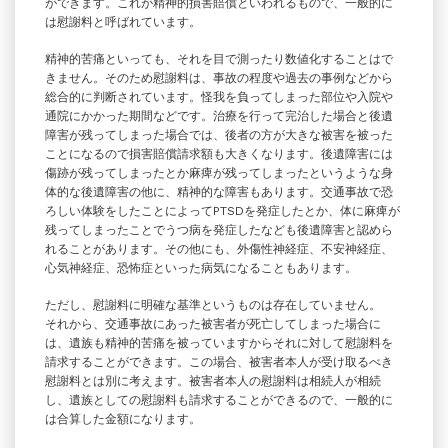
ができます。これが精神的損害賠償といわれるもので、一般的に
は慰謝料と呼ばれています。
精神的苦痛といっても、それを目で測ったり数値化することはで
きません。そのため慰謝料は、事故の程度や過去の事例などから
総合的に判断されています。怪我を負ってしまった部位や入院や
通院にかかった期間などです。治療を行って完治した場合と後遺
障害が残ってしまった場合では、後者の方が大きな被害を被った
ことになるので損害賠償請求額も大きくなります。後遺障害には
傷跡が残ってしまったとか麻痺が残ってしまったというような身
体的な後遺障害の他に、精神的な障害もあります。交通事故で恐
ろしい体験をしたことによってPTSDを発症したとか、体に麻痺が
残ってしまったことでうつ病を発症したなども後遺障害と認めら
れることがあります。その他にも、外傷性神経症、不安神経症、
心気神経症、恐怖症といった病気になることもあります。
ただし、慰謝料に明確な基準というものは存在していません。
それから、交通事故にあった被害者が死亡してしまった場合に
は、遺族も精神的苦痛を被っていますからそれに対して慰謝料を
請求することができます。この場合、被害者本人が受け取るべき
慰謝料とは別に考えます。被害者本人の慰謝料は相続人が相続
し、遺族としての慰謝料も請求することができるので、一般的に
は合算した金額になります。